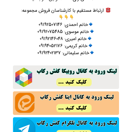
ارتباط مستقیم با کارشناسان فروش مجموعه:
خانم احمدی: 09192507146
خانم موسوی: 09192075485
خانم امیری: 09192146048
خانم کریمی: 09194052176
خانم سلیمانی: 09192402137