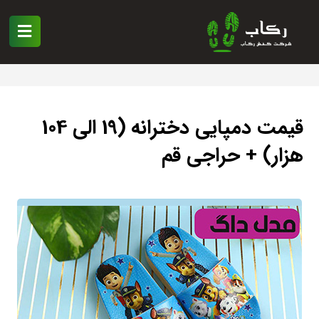
قیمت دمپایی دخترانه (19 الی 104
هزار) + حراجی قم