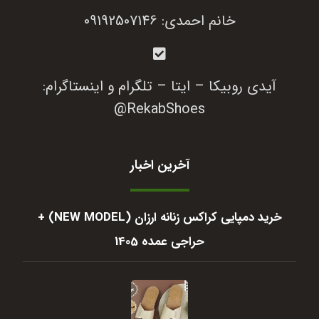
خانم احمدی: 09192507146
آیدی روبیکا – ایتا – تلگرام و اینستاگرام:
RekabShoes@
آخرین اخبار
خرید دمپایی کراکس زنانه ارزان (NEW MODEL) +
حراجی عمده 1405