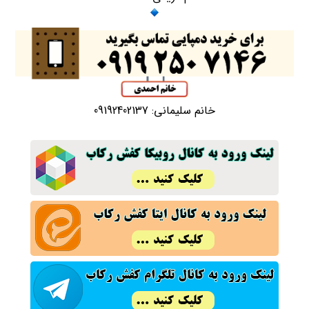
خانم سلیمانی: 09192402137