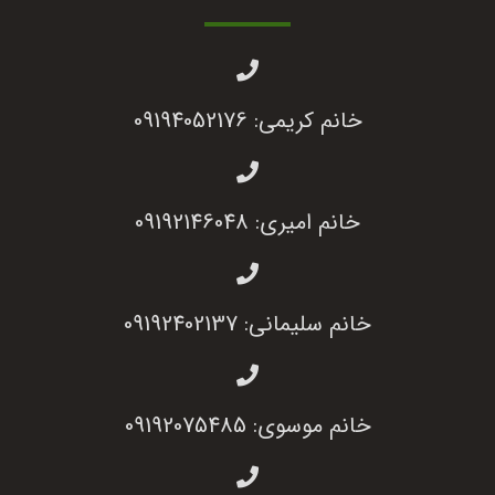
خانم کریمی: 09194052176
خانم امیری: 09192146048
خانم سلیمانی: 09192402137
خانم موسوی: 09192075485