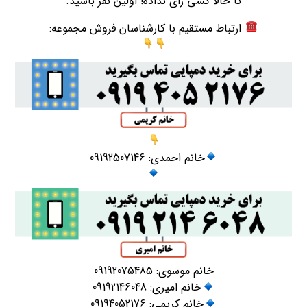
تا حالا کسی رأی نداده! اولین نفر باشید.
ارتباط مستقیم با کارشناسان فروش مجموعه:
خانم احمدی: 09192507146
خانم موسوی: 09192075485
خانم امیری: 09192146048
خانم کریمی: 09194052176