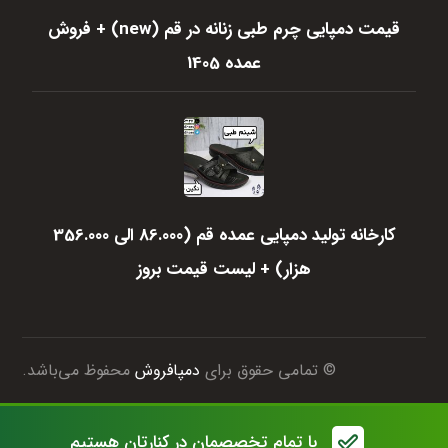
قیمت دمپایی چرم طبی زنانه در قم (new) + فروش
عمده 1405
کارخانه تولید دمپایی عمده قم (86.000 الی 356.000
هزار) + لیست قیمت بروز
© تمامی حقوق برای
دمپافروش
محفوظ می‌باشد.
با تمام تخصصمان در کنارتان هستیم