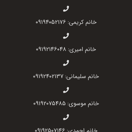
خانم کریمی: 09194052176
خانم امیری: 09192146048
خانم سلیمانی: 09192402137
خانم موسوی: 09192075485
خانم احمدی: 09192507146