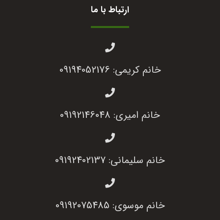
ارتباط با ما
خانم کریمی: 09194052176
خانم امیری: 09192146048
خانم سلیمانی: 09192402137
خانم موسوی: 09192075485