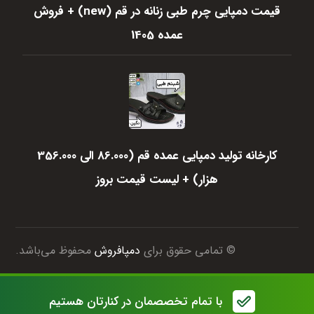
قیمت دمپایی چرم طبی زنانه در قم (new) + فروش
عمده 1405
کارخانه تولید دمپایی عمده قم (86.000 الی 356.000
هزار) + لیست قیمت بروز
© تمامی حقوق برای
دمپافروش
محفوظ می‌باشد.
با تمام تخصصمان در کنارتان هستیم