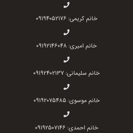
خانم کریمی: 09194052176
خانم امیری: 09192146048
خانم سلیمانی: 09192402137
خانم موسوی: 09192075485
خانم احمدی: 09192507146