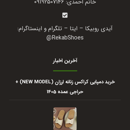
خانم احمدی: 09192507146
آیدی روبیکا – ایتا – تلگرام و اینستاگرام:
RekabShoes@
آخرین اخبار
خرید دمپایی کراکس زنانه ارزان (NEW MODEL) +
حراجی عمده 1405