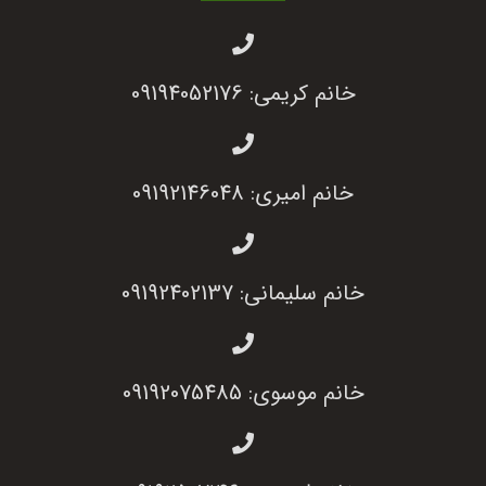
خانم کریمی: 09194052176
خانم امیری: 09192146048
خانم سلیمانی: 09192402137
خانم موسوی: 09192075485